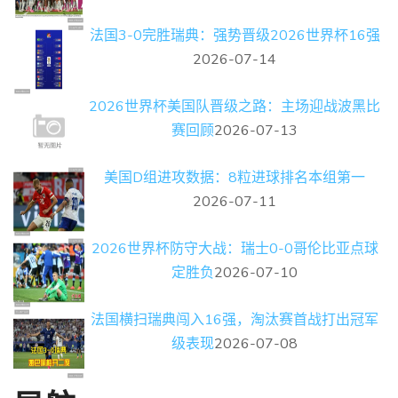
法国3-0完胜瑞典：强势晋级2026世界杯16强
2026-07-14
2026世界杯美国队晋级之路：主场迎战波黑比
赛回顾
2026-07-13
美国D组进攻数据：8粒进球排名本组第一
2026-07-11
2026世界杯防守大战：瑞士0-0哥伦比亚点球
定胜负
2026-07-10
法国横扫瑞典闯入16强，淘汰赛首战打出冠军
级表现
2026-07-08