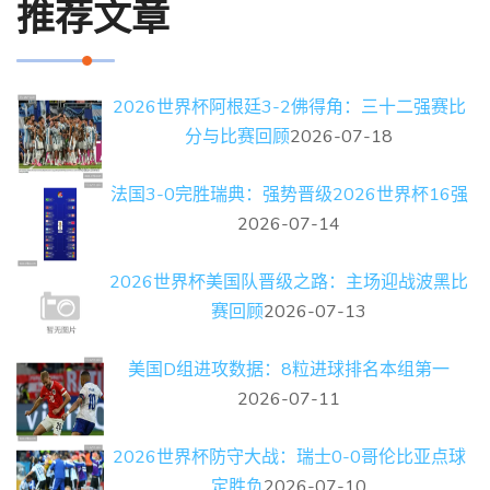
推荐文章
2026世界杯阿根廷3-2佛得角：三十二强赛比
分与比赛回顾
2026-07-18
法国3-0完胜瑞典：强势晋级2026世界杯16强
2026-07-14
2026世界杯美国队晋级之路：主场迎战波黑比
赛回顾
2026-07-13
美国D组进攻数据：8粒进球排名本组第一
2026-07-11
2026世界杯防守大战：瑞士0-0哥伦比亚点球
定胜负
2026-07-10