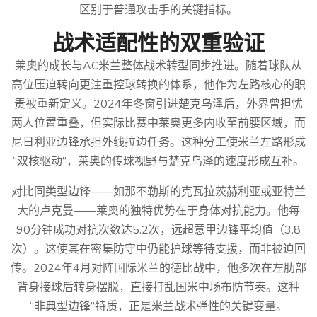
区别于普通攻击手的关键指标。
战术适配性的双重验证
莱奥的成长与AC米兰整体战术转型同步推进。随着球队从
高位压迫转向更注重控球转换的体系，他作为左路核心的职
责被重新定义。2024年冬窗引进楚克乌泽后，外界曾担忧
两人位置重叠，但实际比赛中莱奥更多内收至前腰区域，而
尼日利亚边锋承担外线拉边任务。这种分工使米兰左路形成
“双核驱动”，莱奥的传球视野与楚克乌泽的速度形成互补。
对比同类型边锋——如那不勒斯的克瓦拉茨赫利亚或亚特兰
大的卢克曼——莱奥的独特优势在于身体对抗能力。他每
90分钟成功对抗次数达5.2次，远超意甲边锋平均值（3.8
次）。这使其在密集防守中仍能护球等待支援，而非被迫回
传。2024年4月对阵国际米兰的德比战中，他多次在左肋部
背身接球后转身摆脱，直接打乱国米中场布防节奏。这种
“非典型边锋”特质，正是米兰战术弹性的关键变量。