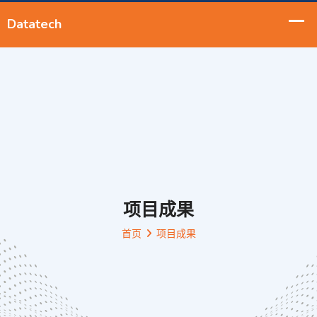
项目成果
首页
项目成果