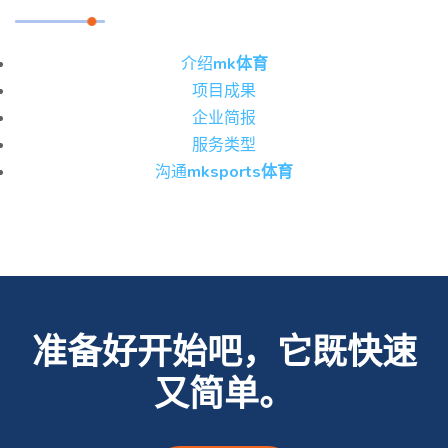
介绍
mk体育
项目成果
企业简报
服务类型
沟通
mksports体育
准备好开始吧，它既快速
又简单。