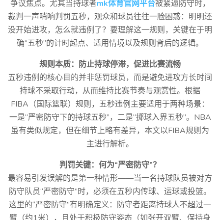
争议焦点。尤其当持球者
mk体育官网平台
被紧逼防守时，
裁判一声哨响判罚五秒，观众和球员往往一脸困惑：明明还
没开始进攻，怎么就违例了？要理解这一规则，关键在于明
确“五秒”的计时起点、适用情境以及规则背后的逻辑。
规则本质：防止持球停滞，促进比赛流畅
五秒违例的核心目的并非惩罚球员，而是避免进攻方长时间
持球不采取行动，从而维持比赛节奏与观赏性。根据
FIBA（国际篮联）规则，五秒违例主要适用于两种场景：
一是“严密防守下的持球五秒”，二是“掷球入界五秒”。NBA
虽有类似规定，但在细节上略有差异，本文以FIBA规则为
主进行解析。
判罚关键：何为“严密防守”？
最容易引发误解的是第一种情形——当一名持球队员被对方
防守队员“严密防守”时，必须在五秒内传球、运球或投篮。
这里的“严密防守”有明确定义：防守者距离持球人不超过一
臂（约1米），且处于积极防守姿态（如张开双臂、保持身