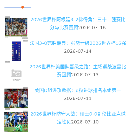
2026世界杯阿根廷3-2佛得角：三十二强赛比
分与比赛回顾
2026-07-18
法国3-0完胜瑞典：强势晋级2026世界杯16强
2026-07-14
2026世界杯美国队晋级之路：主场迎战波黑比
赛回顾
2026-07-13
美国D组进攻数据：8粒进球排名本组第一
2026-07-11
2026世界杯防守大战：瑞士0-0哥伦比亚点球
定胜负
2026-07-10