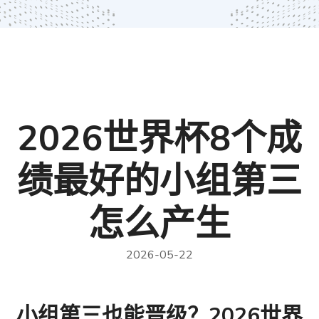
2026世界杯8个成
绩最好的小组第三
怎么产生
2026-05-22
小组第三也能晋级？2026世界