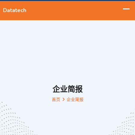
企业简报
首页
企业简报