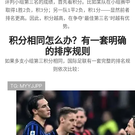
评判小组第三名的成绩，首先看积分。比如某队在小组赛中
取得1胜2负，积3分；另一队1平2负，积1分——显然前者
排名更高。因此，积分越高，在争夺“最佳第三名”时越有优
势。
积分相同怎么办？有一套明确
的排序规则
如果多支小组第三积分相同，国际足联有一套完整的排名规
则依次比较：