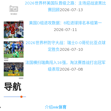
2026世界杯美国队晋级之路：主场迎战波黑比
赛回顾
2026-07-13
美国D组进攻数据：8粒进球排名本组第一
2026-07-11
2026世界杯防守大战：瑞士0-0哥伦比亚点球
定胜负
2026-07-10
法国横扫瑞典闯入16强，淘汰赛首战打出冠军
级表现
2026-07-08
导航
介绍
mk体育