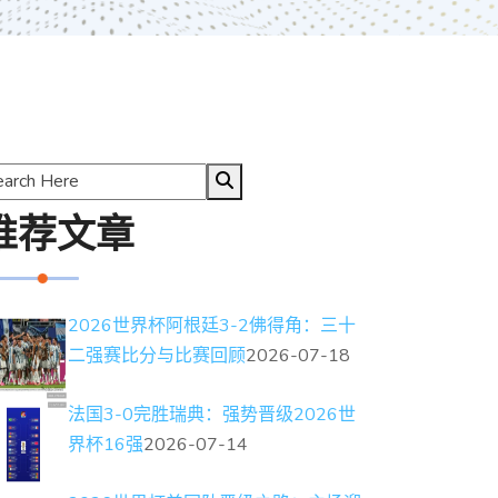
推荐文章
2026世界杯阿根廷3-2佛得角：三十
二强赛比分与比赛回顾
2026-07-18
法国3-0完胜瑞典：强势晋级2026世
界杯16强
2026-07-14