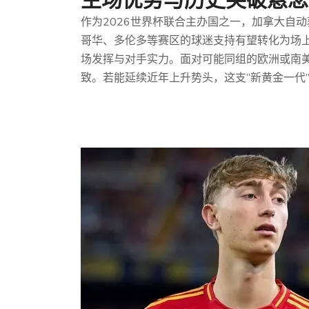
主场优势与历史突破悬念
作为2026世界杯联合主办国之一，加拿大自
哥华、多伦多等赛区的球迷支持有望转化为场
场发挥与对手实力。面对可能同组的欧洲或南
致。若能延续近年上升势头，这支“新黄金一代