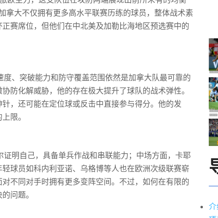
等旅欧主力，这支队伍在攻防两端展现出前所未有的均衡
的加拿大不仅拥有更多高水平联赛历练的球员，整体战术素
杯正赛席位，但他们在中北美及加勒比海地区预选赛中的
速度、突破能力和防守覆盖范围依然是加拿大队最可靠的
撤协防化解威胁，他的存在极大提升了球队的战术弹性。
神针，还可能在定位球或反击中直接参与得分。他的发
的上限。
尔证明自己，具备单兵作战和串联能力；中场方面，卡耶
年轻球员如科内利亚诺、乌格博等人也在欧洲次级联赛崭
面对不同对手时拥有更多变阵空间。不过，如何在有限的
决的问题。
介