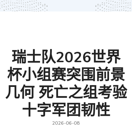
瑞士队2026世界
杯小组赛突围前景
几何 死亡之组考验
十字军团韧性
2026-06-08