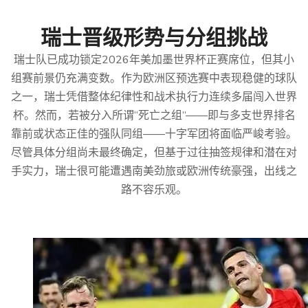
瑞士晋级形势与分组挑战
瑞士队已成功锁定2026年美加墨世界杯正赛席位，但其小
组赛前景仍充满变数。作为欧洲区预选赛中表现稳健的球队
之一，瑞士凭借整体纪律性和战术执行力连续多届闯入世界
杯。然而，若被分入所谓“死亡之组”——即与多支世界排名
靠前或状态正佳的强队同组——十字军团将面临严峻考验。
尽管具体分组尚未最终确定，但基于过往抽签规律和潜在对
手实力，瑞士很可能遭遇南美劲旅或欧洲传统豪强，出线之
路不容乐观。