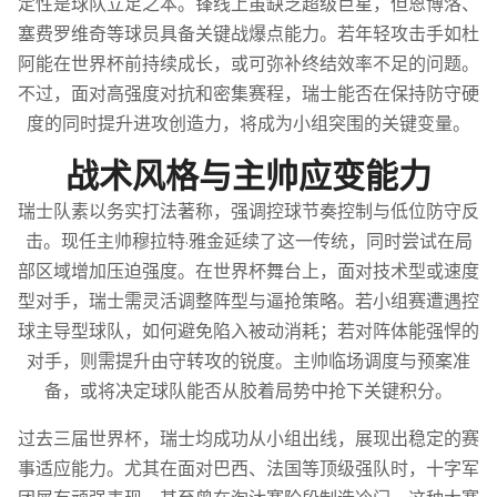
定性是球队立足之本。锋线上虽缺乏超级巨星，但恩博洛、
塞费罗维奇等球员具备关键战爆点能力。若年轻攻击手如杜
阿能在世界杯前持续成长，或可弥补终结效率不足的问题。
不过，面对高强度对抗和密集赛程，瑞士能否在保持防守硬
度的同时提升进攻创造力，将成为小组突围的关键变量。
战术风格与主帅应变能力
瑞士队素以务实打法著称，强调控球节奏控制与低位防守反
击。现任主帅穆拉特·雅金延续了这一传统，同时尝试在局
部区域增加压迫强度。在世界杯舞台上，面对技术型或速度
型对手，瑞士需灵活调整阵型与逼抢策略。若小组赛遭遇控
球主导型球队，如何避免陷入被动消耗；若对阵体能强悍的
对手，则需提升由守转攻的锐度。主帅临场调度与预案准
备，或将决定球队能否从胶着局势中抢下关键积分。
过去三届世界杯，瑞士均成功从小组出线，展现出稳定的赛
事适应能力。尤其在面对巴西、法国等顶级强队时，十字军