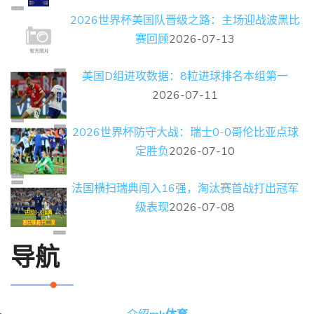
2026世界杯美国队晋级之路：主场迎战波黑比
赛回顾
2026-07-13
美国D组进攻数据：8粒进球排名本组第一
2026-07-11
2026世界杯防守大战：瑞士0-0哥伦比亚点球
定胜负
2026-07-10
法国横扫瑞典闯入16强，淘汰赛首战打出冠军
级表现
2026-07-08
导航