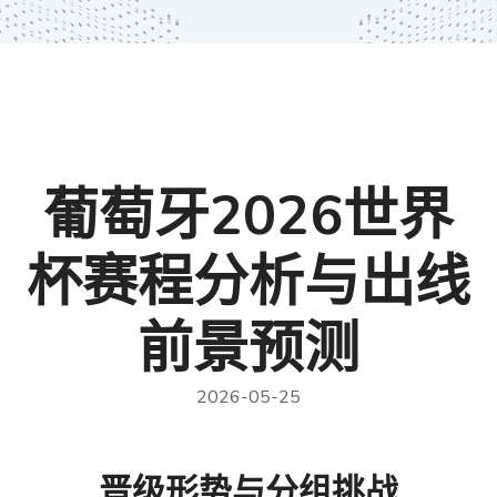
葡萄牙2026世界
杯赛程分析与出线
前景预测
2026-05-25
晋级形势与分组挑战