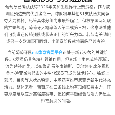
葡萄牙已确认获得2026年美加墨世界杯正赛资格，作为欧
洲区预选赛的优胜者之一，球队将与其他31支队伍共同争
夺大力神杯。尽管具体分组尚未最终确定，但根据国际足联
的抽签规则，葡萄牙大概率落入第二或第三档，这意味着他
们可能遭遇传统强队或状态正佳的新兴力量。若与南美劲旅
或另一支欧洲豪门同组，小组赛阶段就将面临严峻考验。
当前葡萄牙队
mk体育官网平台
正处于新老交替的关键阶
段。C罗虽仍具备精神领袖作用，但其场上角色或将逐渐过
渡为替补奇兵；以布鲁诺·费尔南德斯、贝尔纳多·席尔瓦和
鲁本·迪亚斯为代表的中生代球员已成为战术核心。锋线上
若塔、莱奥等人状态稳定，中场还有维蒂尼亚等新生代补充
活力。整体来看，葡萄牙在三条线上均有顶级联赛主力，阵
容厚度足以应对高强度赛事，但如何平衡经验与活力仍是主
帅需解决的问题。