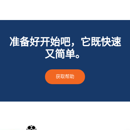
准备好开始吧，它既快速
又简单。
获取帮助