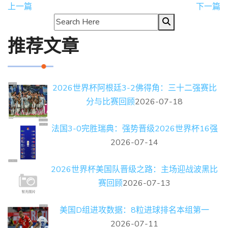
上一篇
下一篇
推荐文章
2026世界杯阿根廷3-2佛得角：三十二强赛比
分与比赛回顾
2026-07-18
法国3-0完胜瑞典：强势晋级2026世界杯16强
2026-07-14
2026世界杯美国队晋级之路：主场迎战波黑比
赛回顾
2026-07-13
美国D组进攻数据：8粒进球排名本组第一
2026-07-11