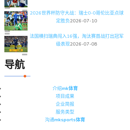
2026世界杯防守大战：瑞士0-0哥伦比亚点球
定胜负
2026-07-10
法国横扫瑞典闯入16强，淘汰赛首战打出冠军
级表现
2026-07-08
导航
介绍
mk体育
项目成果
企业简报
服务类型
沟通
mksports体育