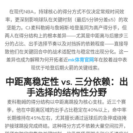
在现代NBA，持球核心的得分方式不仅决定常规时间效
率，更深刻影响球队在关键时刻（最后5分钟分差≤5）的攻
坚能力。CJ·麦科勒姆与詹姆斯·哈登虽同为高产得分手，但
两人在得分结构上的根本差异——尤其是中距离与后撤步三
分的占比、出手选择节奏以及对挡拆的依赖程度——直接导
致他们在关键回合中的战术适配性与稳定性出现分化。这一
差异也成为解释为何开拓者近
mk体育官网
年在胶着战中表
现优于哈登后期火箭的关键线索。
中距离稳定性 vs. 三分依赖：出
手选择的结构性分野
麦科勒姆的得分结构以中距离跳投为核心支柱。近三个赛
季，他在中距离区域的出手占比稳定在40%以上，命中率
长期维持在45%左右，尤其擅长通过运球后的急停或绕掩
护接球跳投完成终结。这种得分方式不依赖大量空间拉开，