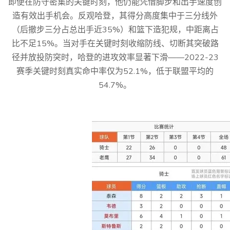
即便在防守密集的关键时刻，他仍能凭借脚步和出手速度创
造有效出手机会。反观哈登，其得分高度集中于三分线外
（后撤步三分占总出手近35%）和篮下造犯规，中距离占
比不足15%。当对手在关键时刻收缩防线、切断其突破路
径并放投防突时，哈登的进攻效率显著下滑——2022-23
赛季关键时刻真实命中率仅为52.1%，低于联盟平均的
54.7%。